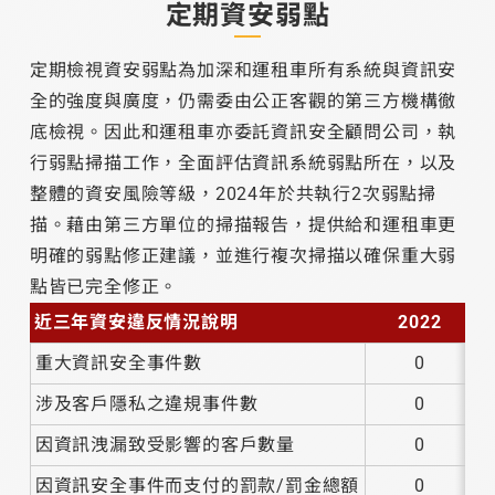
定期資安弱點
定期檢視資安弱點為加深和運租車所有系統與資訊安
全的強度與廣度，仍需委由公正客觀的第三方機構徹
底檢視。因此和運租車亦委託資訊安全顧問公司，執
行弱點掃描工作，全面評估資訊系統弱點所在，以及
整體的資安風險等級，2024年於共執行2次弱點掃
描。藉由第三方單位的掃描報告，提供給和運租車更
明確的弱點修正建議，並進行複次掃描以確保重大弱
點皆已完全修正。
近三年資安違反情況說明
2022
重大資訊安全事件數
0
涉及客戶隱私之違規事件數
0
因資訊洩漏致受影響的客戶數量
0
因資訊安全事件而支付的罰款/罰金總額
0