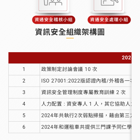
資訊安全組織架構圖
202
1
政策制定討論會議 10 次
2
ISO 27001:2022版認證內稽/外稽各一次
3
資訊安全管理制度專屬教育訓練 2 次
4
人力配置 : 資安專人 1 人，其它協助人力 3
5
2024年共執行2次弱點掃描，藉由第三
6
2024年和運租車共提供三門課予同仁學