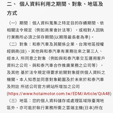
個人資料利用之期間、對象、地區及
方式
（一）期間：個人資料蒐集之特定目的存續期間、依
相關法令規定（例如商業會計法等），或相對人因執
行業務所必須之保存期間(以期限最長者為準)。
（二）對象：和泰汽車及其關係企業、台灣地區授權
經銷商(註)、其他與和泰汽車有業務往來之第三人、
經本人 所同意之對象（例如與和泰汽車交互運用客戶
資料之公司、與和泰汽車合作推廣業務之公司等），
及其他 基於法令規定得要求前開對象提供個人資料之
機關。本人知悉並同意對象範圍及於未來於和泰汽車
及附註 所述公司官方網站所增加之公司
(
https://www.hotaimotor.com.tw/EDM/Article/QiA48
（三）地區：您的個人資料儲存或處理區域除臺灣地
區外，亦可能於執行業務所需之雲端主機(日本)所在