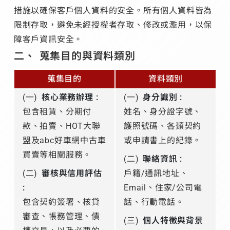
措施以確保客戶個人資料的安全。所有個人資料皆為
限制存取，避免未經授權者存取、修改或濫用，以保
障客戶資訊安全。
蒐集目的與資料類別
蒐集目的
資料類別
(一)
核心業務辦理 :
(一)
身分識別 :
包含租賃、分期付
姓名、身分證字號、
款、拍賣、HOT大聯
護照號碼、各類契約
盟及abc好車網中古車
或申請書上的紀錄。
買賣等相關服務。
(二)
聯絡資訊 :
(二)
審核與信用評估
戶籍/通訊地址、
:
Email、住家/公司電
包含契約簽署、核貸
話、行動電話。
審查、帳務管理、債
(三)
個人特徵與背景