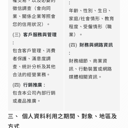
權交易，以及必要的
:
徵信調查（會向同
年齡、性別、生日、
業、關係企業等照會
家庭/社會情形、教育
您的信用狀況）。
程度、受僱情形（職
(三)
客戶服務與管理
業）。
:
(四)
財務與網路資訊
包含客戶管理、消費
:
者保護、滿意度調
財務細節、商業資
查、統計分析及其他
訊、行動裝置或網路
合法的經營業務。
媒體相關資訊。
(四)
行銷推廣 :
包含本公司內部行銷
或產品推廣。
個人資料利用之期間、對象、地區及
方式