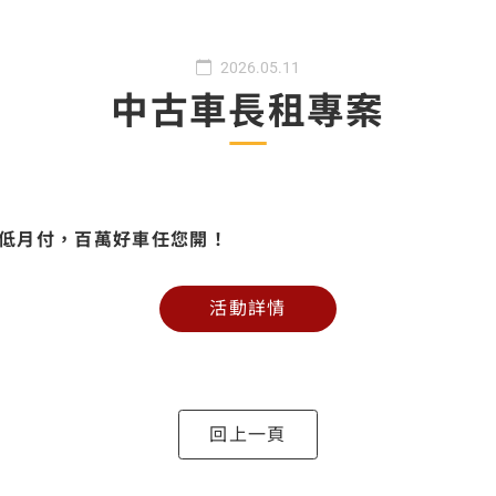
2026.05.11
中古車長租專案
低月付，百萬好車任您開
！
活動詳情
回上一頁