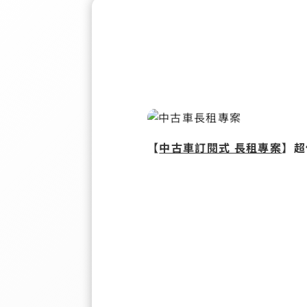
【
中古車訂閱式 長租專案
】
超